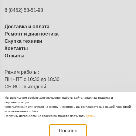
8 (8452) 53-51-98
Доставка и оплата
Ремонт и диагностика
Скупка техники
Контакты
Отзывы
Режим работы:
ПН - ПТ с 10:30 до 18:30
СБ-ВС - выходной
Мы используем cookies для улучшения работы сайта, анализа трафика и
персонализации.
Используя сайт или кликая на кнопку "Понятно", Вы соглашаетесь с нашей политикой
ЭВМка - компьютерный
© 2013 - 2026
использования cookies.
комиссионный магазин
Политику использования cookies вы можете прочитать
здесь
.
Создание сайтов Mikhail Degtyarev
Понятно